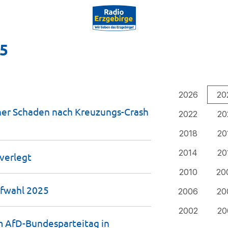
25
2026
20
her Schaden nach Kreuzungs-Crash
2022
20
2018
20
2014
20
verlegt
2010
20
iefwahl
2025
2006
20
2002
20
m AfD-Bundesparteitag in