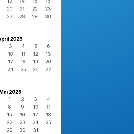
13
14
15
16
20
21
22
23
27
28
29
30
April 2025
3
4
5
6
10
11
12
13
17
18
19
20
3
24
25
26
27
0
Mai 2025
1
2
3
4
8
9
10
11
15
16
17
18
22
23
24
25
29
30
31