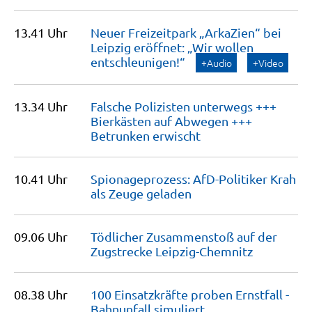
13.41 Uhr
Neuer Freizeitpark „ArkaZien“ bei
Leipzig eröffnet: „Wir wollen
entschleunigen!“
+Audio
+Video
13.34 Uhr
Falsche Polizisten unterwegs +++
Bierkästen auf Abwegen +++
Betrunken
erwischt
10.41 Uhr
Spionageprozess: AfD-Politiker Krah
als Zeuge
geladen
09.06 Uhr
Tödlicher Zusammenstoß auf der
Zugstrecke
Leipzig-Chemnitz
08.38 Uhr
100 Einsatzkräfte proben Ernstfall -
Bahnunfall
simuliert