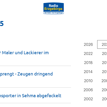
25
2026
20
r Maler und Lackierer im
2022
20
2018
20
2014
20
prengt - Zeugen dringend
2010
20
2006
20
nsporter in Sehma
abgefackelt
2002
20