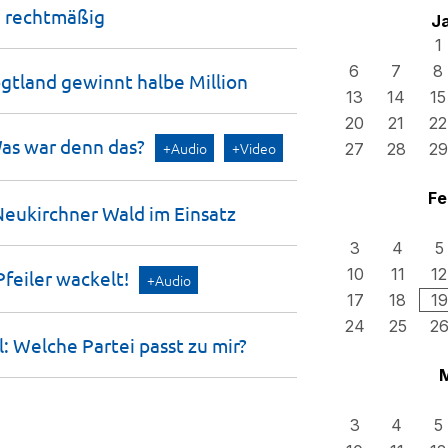
d
rechtmäßig
J
1
6
7
8
ogtland gewinnt halbe
Million
13
14
15
20
21
22
Was war denn
das?
+Audio
+Video
27
28
29
Fe
Neukirchner Wald im
Einsatz
3
4
5
10
11
12
Pfeiler
wackelt!
+Audio
17
18
19
24
25
2
 Welche Partei passt zu
mir?
3
4
5