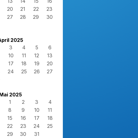
13
14
15
16
20
21
22
23
27
28
29
30
April 2025
3
4
5
6
10
11
12
13
17
18
19
20
3
24
25
26
27
0
Mai 2025
1
2
3
4
8
9
10
11
15
16
17
18
22
23
24
25
29
30
31