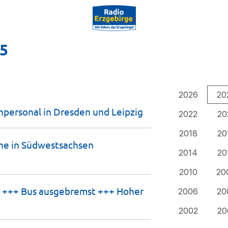
25
2026
20
npersonal in Dresden und
Leipzig
2022
20
2018
20
ne in Südwestsachsen
2014
20
2010
20
l +++ Bus ausgebremst +++ Hoher
2006
20
2002
20