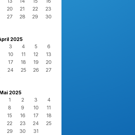
13
14
15
16
20
21
22
23
27
28
29
30
April 2025
3
4
5
6
10
11
12
13
17
18
19
20
3
24
25
26
27
0
Mai 2025
1
2
3
4
8
9
10
11
15
16
17
18
22
23
24
25
29
30
31