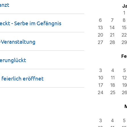
anzt
J
1
6
7
8
eckt - Serbe im
Gefängnis
13
14
15
20
21
22
-Veranstaltung
27
28
29
Fe
erunglückt
3
4
5
feierlich
eröffnet
10
11
12
17
18
19
24
25
2
3
4
5