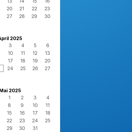
13
14
15
16
20
21
22
23
27
28
29
30
April 2025
3
4
5
6
10
11
12
13
17
18
19
20
3
24
25
26
27
0
Mai 2025
1
2
3
4
8
9
10
11
15
16
17
18
22
23
24
25
29
30
31