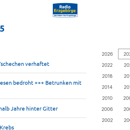
25
2026
20
 Tschechen
verhaftet
2022
20
2018
20
nesen bedroht +++ Betrunken mit
2014
20
2010
20
halb Jahre hinter
Gitter
2006
20
2002
20
Krebs