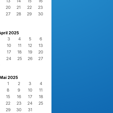
13
14
15
16
20
21
22
23
27
28
29
30
April 2025
3
4
5
6
10
11
12
13
17
18
19
20
3
24
25
26
27
0
Mai 2025
1
2
3
4
8
9
10
11
15
16
17
18
22
23
24
25
29
30
31