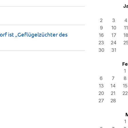
J
2
3
4
9
10
11
orf ist „Geflügelzüchter des
16
17
1
23
24
2
30
31
Fe
1
6
7
8
13
14
15
20
21
22
27
28
1