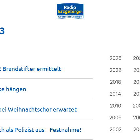
23
2026
20
 Brandstifter
ermittelt
2022
20
2018
20
cke
hängen
2014
20
2010
20
bei Weihnachtschor
erwartet
2006
20
h als Polizist aus –
Festnahme!
2002
20